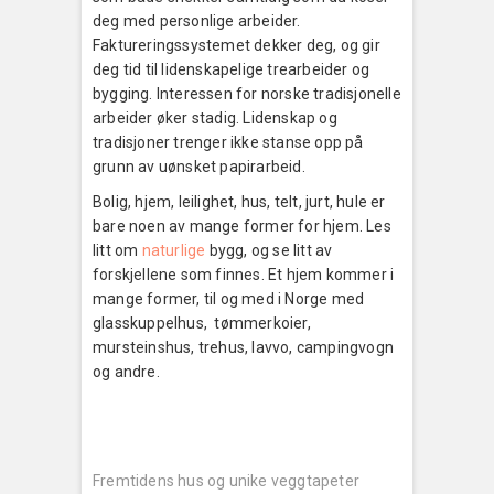
deg med personlige arbeider.
Faktureringssystemet dekker deg, og gir
deg tid til lidenskapelige trearbeider og
bygging. Interessen for norske tradisjonelle
arbeider øker stadig. Lidenskap og
tradisjoner trenger ikke stanse opp på
grunn av uønsket papirarbeid.
Bolig, hjem, leilighet, hus, telt, jurt, hule er
bare noen av mange former for hjem. Les
litt om
naturlige
bygg, og se litt av
forskjellene som finnes. Et hjem kommer i
mange former, til og med i Norge med
glasskuppelhus, tømmerkoier,
mursteinshus, trehus, lavvo, campingvogn
og andre.
Innleggsnavigering
Previous
post:
Fremtidens hus og unike veggtapeter