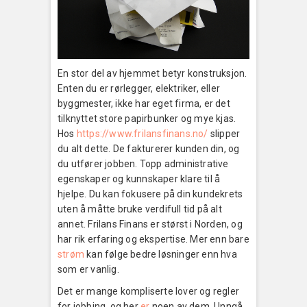
En stor del av hjemmet betyr konstruksjon.
Enten du er rørlegger, elektriker, eller
byggmester, ikke har eget firma, er det
tilknyttet store papirbunker og mye kjas.
Hos
https://www.frilansfinans.no/
slipper
du alt dette. De fakturerer kunden din, og
du utfører jobben. Topp administrative
egenskaper og kunnskaper klare til å
hjelpe. Du kan fokusere på din kundekrets
uten å måtte bruke verdifull tid på alt
annet. Frilans Finans er størst i Norden, og
har rik erfaring og ekspertise. Mer enn bare
strøm
kan følge bedre løsninger enn hva
som er vanlig.
Det er mange kompliserte lover og regler
for jobbing, og her
er
noen av dem. Unngå