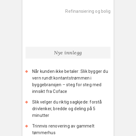
Next
post:
Refinansiering og bolig
Nye innlegg
Når kunden ikke betaler: Slik bygger du
vern rundt kontantstrømmen i
byggebransjen – steg for steg med
innsikt fra Coface
Slik velger du riktig sagkjede: forstå
drivlenker, bredde og deling på 5
minutter
Trinnvis renovering av gammelt
tømmerhus