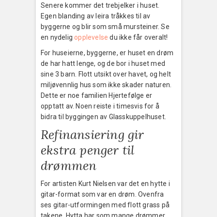
Senere kommer det trebjelker i huset.
Egen blanding av leira tråkkes til av
byggerne og blir som små mursteiner. Se
en nydelig
opplevelse
du ikke får overalt!
For huseierne, byggerne, er huset en drøm
de har hatt lenge, og de bor i huset med
sine 3 barn. Flott utsikt over havet, og helt
miljøvennlig hus som ikke skader naturen.
Dette er noe familien Hjertefølge er
opptatt av. Noen reiste i timesvis for å
bidra til byggingen av Glasskuppelhuset.
Refinansiering gir
ekstra penger til
drømmen
For artisten Kurt Nielsen var det en hytte i
gitar-format som var en drøm. Ovenfra
ses gitar-utformingen med flott grass på
takene. Hytta har som mange drømmer