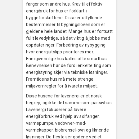
farger som andre hus. Krav til effektiv
energibruk for hus er forklart i
byggeforskriftene. Disse er utfyllende
bestemmelser til bygningsloven som er
gjeldene hele landet. Mange hus er fortsatt
fullt levedyktige, så det viktig å jobbe med
oppdateringer. Forbedring av nybygging
hvor energiutslipp prioriteres mer.
Energivennlige hus kalles ofte smarthus.
Benevnelsen har de fordi enkelte ting som
energistyring skjer via tekniske løsninger.
Fremtidens hus må møte strenge
miljøvernregler for å ivareta miljøet.
Disse husene for lavenergi er et norsk
begrep, og ikke det samme som passivhus.
Lavenergi fokuserer på lavere
energiforbruk ved hjelp av solfanger,
varmepumpe, vedovner-med-
varmekapper, biobrensel-ovn og liknende
løsninger. De fleste ser godene ved et