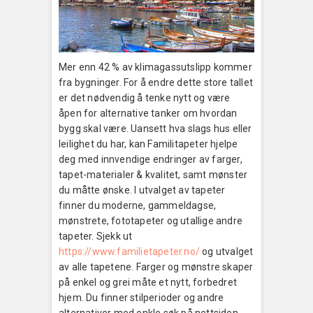
Mer enn 42 % av klimagassutslipp kommer
fra bygninger. For å endre dette store tallet
er det nødvendig å tenke nytt og være
åpen for alternative tanker om hvordan
bygg skal være. Uansett hva slags hus eller
leilighet du har, kan Familitapeter hjelpe
deg med innvendige endringer av farger,
tapet-materialer & kvalitet, samt mønster
du måtte ønske. I utvalget av tapeter
finner du moderne, gammeldagse,
mønstrete, fototapeter og utallige andre
tapeter. Sjekk ut
https://www.familietapeter.no/
og utvalget
av alle tapetene. Farger og mønstre skaper
på enkel og grei måte et nytt, forbedret
hjem. Du finner stilperioder og andre
alternativer med enkle søk på nettsiden.