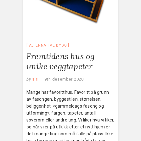
ALTERNATIVE BYGG
Fremtidens hus og
unike veggtapeter
by
siri
9th desember 2020
Mange har favoritthus. Favoritt på grunn
av fasongen, byggestilen, størrelsen,
beliggenhet, «gammeldags fasong og
utforming», fargen, tapeter, antall
soverom eller andre ting. Vi liker hva vi liker,
og når vi er på utkikk etter et nytt hjem er
det mange ting som må falle på plass. Ikke
bare formen er viktig, men både farger,