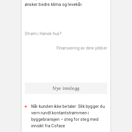
ønsker bedre klima og levekår.
Innleggsnavigering
Previous
post:
Strøm i Hanok hus?
Next
post:
Finansiering av dine jobber
Nye innlegg
Når kunden ikke betaler: Slik bygger du
vern rundt kontantstrømmen i
byggebransjen – steg for steg med
innsikt fra Coface