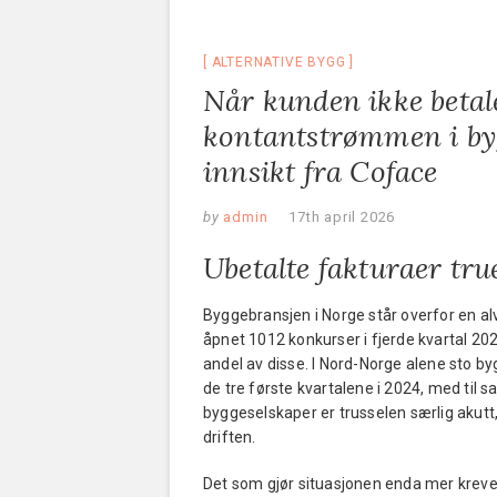
ALTERNATIVE BYGG
Når kunden ikke betale
kontantstrømmen i byg
innsikt fra Coface
by
admin
17th april 2026
Ubetalte fakturaer tru
Byggebransjen i Norge står overfor en alvo
åpnet 1012 konkurser i fjerde kvartal 20
andel av disse. I Nord-Norge alene sto b
de tre første kvartalene i 2024, med ti
byggeselskaper er trusselen særlig akutt, 
driften.
Det som gjør situasjonen enda mer kreve