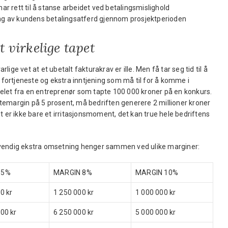
har rett til å stanse arbeidet ved betalingsmislighold
ing av kundens betalingsatferd gjennom prosjektperioden
t virkelige tapet
ige vet at et ubetalt fakturakrav er ille. Men få tar seg tid til å
t fortjeneste og ekstra inntjening som må til for å komme i
elet fra en entreprenør som tapte 100 000 kroner på en konkurs.
temargin på 5 prosent, må bedriften generere 2 millioner kroner
t er ikke bare et irritasjonsmoment, det kan true hele bedriftens
dvendig ekstra omsetning henger sammen ved ulike marginer:
 5%
MARGIN 8%
MARGIN 10%
0 kr
1 250 000 kr
1 000 000 kr
00 kr
6 250 000 kr
5 000 000 kr