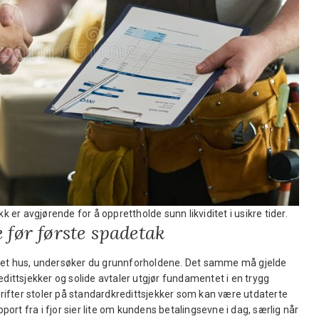
k er avgjørende for å opprettholde sunn likviditet i usikre tider.
 før første spadetak
l et hus, undersøker du grunnforholdene. Det samme må gjelde
edittsjekker og solide avtaler utgjør fundamentet i en trygg
ifter stoler på standardkredittsjekker som kan være utdaterte
pport fra i fjor sier lite om kundens betalingsevne i dag, særlig når