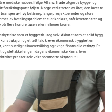
åre nordiske naboer. Ifølge Allianz Trade utgjorde bygge- og
tforsikringsporteføljen i Norge ved starten av året, den laveste
bransjen av høy belåning, lange prosjektperioder og store
mmes av betalingsproblemer eller konkurs, står leverandører og
på flere hundre tusen eller millioner kroner.
skyttelse som et byggverk i seg selv. Akkurat som et solid bygg
konstruksjon og et tett tak, krever økonomisk trygghet en
 kontinuerlig risikoovervåking og riktige finansielle verktøy. Et
t og slett ikke lenger i dagens økonomiske klima, hvor
ktivitet presser selv velrenommerte aktører ut i