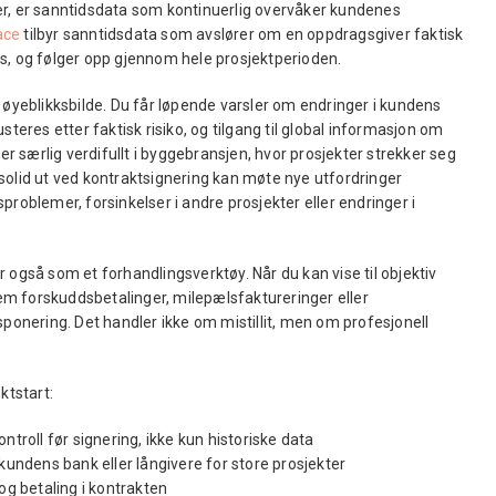
er, er sanntidsdata som kontinuerlig overvåker kundenes
ace
tilbyr sanntidsdata som avslører om en oppdragsgiver faktisk
s, og følger opp gjennom hele prosjektperioden.
 øyeblikksbilde. Du får løpende varsler om endringer i kundens
steres etter faktisk risiko, og tilgang til global informasjon om
 er særlig verdifullt i byggebransjen, hvor prosjekter strekker seg
solid ut ved kontraktsignering kan møte nye utfordringer
problemer, forsinkelser i andre prosjekter eller endringer i
 også som et forhandlingsverktøy. Når du kan vise til objektiv
frem forskuddsbetalinger, milepælsfaktureringer eller
sponering. Det handler ikke om mistillit, men om profesjonell
.
ktstart:
ntroll før signering, ikke kun historiske data
 kundens bank eller långivere for store prosjekter
og betaling i kontrakten