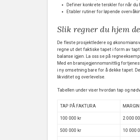
Definer konkrete terskler for når du 
Etabler rutiner for løpende overvåk
Slik regner du hjem de
De fleste prosjektledere og økonomiansvarl
regne ut det faktiske tapet i form av tap
balanse igjen. La oss se på regneeksemp
Med en bransjegjennomsnittlig fortjenes
i ny omsetning bare for å dekke tapet. De
likviditet og overlevelse.
Tabellen under viser hvordan tap og nø
TAP PÅ FAKTURA
MARGIN
100 000 kr
2 000 00
500 000 kr
10 000 0