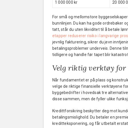
1 000 000 kr
20 000 0
For små og mellomstore byggeselskaper 
bunnlinjen. Du kan ha gode ordrebøker og 
tatt, står du uten likviditet til å betale 
etapper reduserer risiko i langvarige pros
jevnlig fakturering, sikrer du jevn inntj
betalingsproblemer underveis. Denne til
tidligere og handle før tapet blir katastrof
Velg riktig verktøy for
Når fundamentet er på plass og konstruk
velge de riktige finansielle verktøyene f
byggebedrifter i hovedsak tre alternative
disse sammen, men de fyller ulike funksjon
Kredittforsikring beskytter deg mot kun
betalingsmislighold. Du betaler en premie
kreditteksponering, og får utbetalt erst