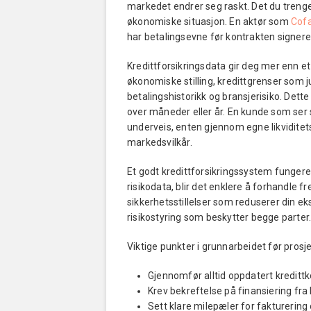
markedet endrer seg raskt. Det du treng
økonomiske situasjon. En aktør som
Cof
har betalingsevne før kontrakten signere
Kredittforsikringsdata gir deg mer enn et
økonomiske stilling, kredittgrenser som ju
betalingshistorikk og bransjerisiko. Dette
over måneder eller år. En kunde som ser 
underveis, enten gjennom egne likviditets
markedsvilkår.
Et godt kredittforsikringssystem fungerer
risikodata, blir det enklere å forhandle 
sikkerhetsstillelser som reduserer din ek
risikostyring som beskytter begge parter
Viktige punkter i grunnarbeidet før prosje
Gjennomfør alltid oppdatert kredittko
Krev bekreftelse på finansiering fra
Sett klare milepæler for fakturering 