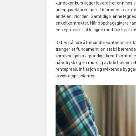
kundekonkurs ligger lavere her enn hos v
anleggssektoren bare 16 prosent av kredit
andelen i Norden. Samtidig kjennetegnes 
enkeltkontrakter. Når oppdragsgivere ra
entreprenører ofte igjen med fakturakrav 
Det er på tide å behandle kontantstrømbe
trenger et fundament, en stabil bærende 
kombinasjon av grundige kredittkontroller,
håndtrykk og en muntlig avtale holder ret
rentepress, inflasjon og sviktende byggea
likviditetsproblemer.