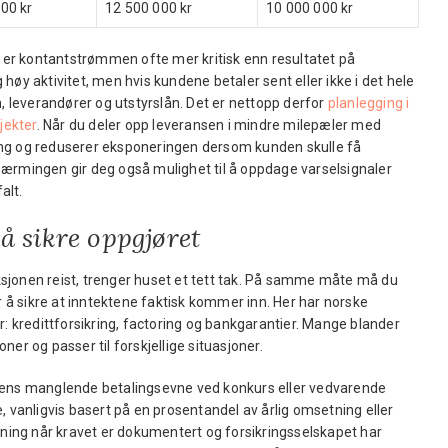
00 kr
12 500 000 kr
10 000 000 kr
er kontantstrømmen ofte mer kritisk enn resultatet på
høy aktivitet, men hvis kundene betaler sent eller ikke i det hele
lønn, leverandører og utstyrslån. Det er nettopp derfor
planlegging i
jekter
. Når du deler opp leveransen i mindre milepæler med
ening og reduserer eksponeringen dersom kunden skulle få
nærmingen gir deg også mulighet til å oppdage varselsignaler
alt.
 å sikre oppgjøret
sjonen reist, trenger huset et tett tak. På samme måte må du
or å sikre at inntektene faktisk kommer inn. Her har norske
r: kredittforsikring, factoring og bankgarantier. Mange blander
er og passer til forskjellige situasjoner.
dens manglende betalingsevne ved konkurs eller vedvarende
, vanligvis basert på en prosentandel av årlig omsetning eller
atning når kravet er dokumentert og forsikringsselskapet har