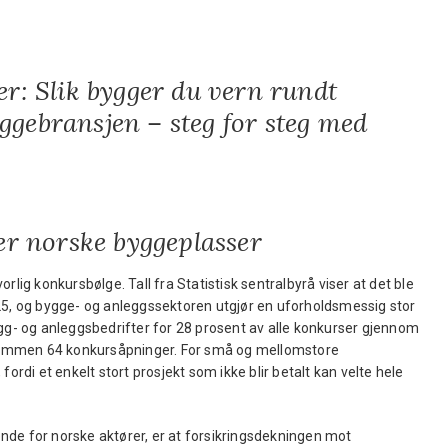
r: Slik bygger du vern rundt
gebransjen – steg for steg med
er norske byggeplasser
rlig konkursbølge. Tall fra Statistisk sentralbyrå viser at det ble
25, og bygge- og anleggssektoren utgjør en uforholdsmessig stor
ygg- og anleggsbedrifter for 28 prosent av alle konkurser gjennom
l sammen 64 konkursåpninger. For små og mellomstore
fordi et enkelt stort prosjekt som ikke blir betalt kan velte hele
nde for norske aktører, er at forsikringsdekningen mot