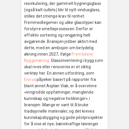
resirkulering, der gammelt bygningsglass
(også kalt cullets) blir til nytt vindusglass,
stilles det strenge krav til renhet.
Fremmedlegemer og ulike glasstyper kan
forstyrre smelteprosessen. Derfor er
effektiv sortering og rengjøring helt
avgjørende. Bransjen jobber aktivt med
dette, med en ambisjon om betydelig
økning innen 2027, ifølge
Fremtidens
Byggenæring
. Glassinventering i bygg som
skal rives eller renoveres er et viktig
verktøy her. En annen utfordring, som
Enova
påpeker basert på rapporter fra
blant annet Asplan Viak, er å overvinne
«inngrodde oppfatninger, manglende
kunnskap og negative holdninger» i
bransjen. Mange er vant til å bruke
tradisjonelle materialer, og det kreves
kunnskapsbygging og gode pilotprosjekter
for å vise at nye, bærekraftige løsninger