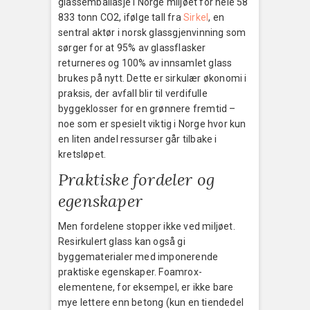
glassemballasje i Norge miljøet for hele 58
833 tonn CO2, ifølge tall fra
Sirkel
, en
sentral aktør i norsk glassgjenvinning som
sørger for at 95% av glassflasker
returneres og 100% av innsamlet glass
brukes på nytt. Dette er sirkulær økonomi i
praksis, der avfall blir til verdifulle
byggeklosser for en grønnere fremtid –
noe som er spesielt viktig i Norge hvor kun
en liten andel ressurser går tilbake i
kretsløpet.
Praktiske fordeler og
egenskaper
Men fordelene stopper ikke ved miljøet.
Resirkulert glass kan også gi
byggematerialer med imponerende
praktiske egenskaper. Foamrox-
elementene, for eksempel, er ikke bare
mye lettere enn betong (kun en tiendedel