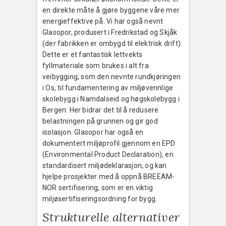
en direkte måte å gjøre byggene våre mer
energieffektive på. Vi har også nevnt
Glasopor, produsert i Fredrikstad og Skjåk
(der fabrikken er ombygd til elektrisk drift).
Dette er et fantastisk lettvekts
fyllmateriale som brukes i alt fra
veibygging, som den nevnte rundkjøringen
i Os, til fundamentering av miljøvennlige
skolebygg i Namdalseid og høgskolebygg i
Bergen. Her bidrar det til å redusere
belastningen på grunnen og gir god
isolasjon. Glasopor har også en
dokumentert miljøprofil gjennom en EPD
(Environmental Product Declaration), en
standardisert miljødeklarasjon, og kan
hjelpe prosjekter med å oppnå BREEAM-
NOR sertifisering, som er en viktig
miljøsertifiseringsordning for bygg.
Strukturelle alternativer