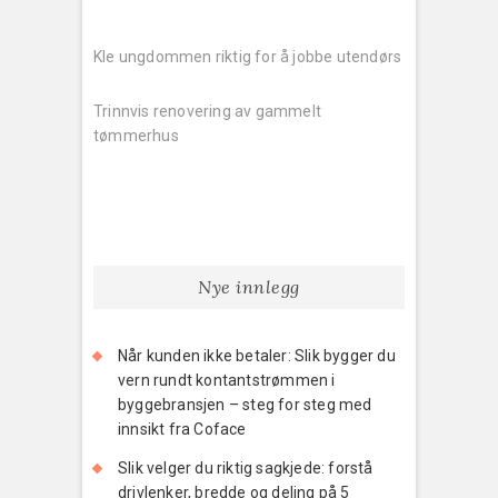
Innleggsnavigering
Previous
post:
Kle ungdommen riktig for å jobbe utendørs
Next
post:
Trinnvis renovering av gammelt
tømmerhus
Nye innlegg
Når kunden ikke betaler: Slik bygger du
vern rundt kontantstrømmen i
byggebransjen – steg for steg med
innsikt fra Coface
Slik velger du riktig sagkjede: forstå
drivlenker, bredde og deling på 5