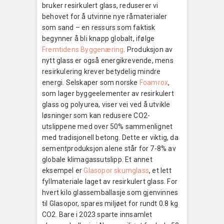
bruker resirkulert glass, reduserer vi
behovet for å utvinne nye råmaterialer
som sand – en ressurs som faktisk
begynner å bli knapp globalt, ifølge
Fremtidens Byggenæring
. Produksjon av
nytt glass er også energikrevende, mens
resirkulering krever betydelig mindre
energi. Selskaper som norske
Foamrox
,
som lager byggeelementer av resirkulert
glass og polyurea, viser vei ved å utvikle
løsninger som kan redusere CO2-
utslippene med over 50% sammenlignet
med tradisjonell betong. Dette er viktig, da
sementproduksjon alene står for 7-8% av
globale klimagassutslipp. Et annet
eksempel er
Glasopor skumglass
, et lett
fyllmateriale laget av resirkulert glass. For
hvert kilo glassemballasje som gjenvinnes
til Glasopor, spares miljøet for rundt 0.8 kg
CO2. Bare i 2023 sparte innsamlet