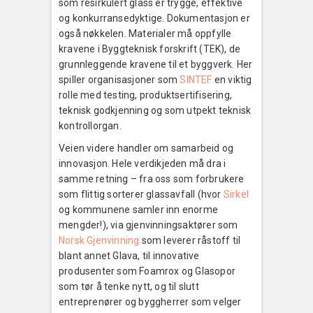
som resirkulert glass er trygge, effektive
og konkurransedyktige. Dokumentasjon er
også nøkkelen. Materialer må oppfylle
kravene i Byggteknisk forskrift (TEK), de
grunnleggende kravene til et byggverk. Her
spiller organisasjoner som
SINTEF
en viktig
rolle med testing, produktsertifisering,
teknisk godkjenning og som utpekt teknisk
kontrollorgan.
Veien videre handler om samarbeid og
innovasjon. Hele verdikjeden må dra i
samme retning – fra oss som forbrukere
som flittig sorterer glassavfall (hvor
Sirkel
og kommunene samler inn enorme
mengder!), via gjenvinningsaktører som
Norsk Gjenvinning
som leverer råstoff til
blant annet Glava, til innovative
produsenter som Foamrox og Glasopor
som tør å tenke nytt, og til slutt
entreprenører og byggherrer som velger