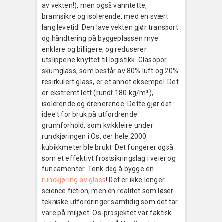
av vekten!), men også vanntette,
brannsikre og isolerende, med en svært
lang levetid. Den lave vekten gjør transport
og håndtering på byggeplassen mye
enklere og billigere, og reduserer
utslippene knyttet til logistikk. Glasopor
skumglass, som består av 80% luft og 20%
resirkulert glass, er et annet eksempel. Det
er ekstremt lett (rundt 180 kg/m³),
isolerende og drenerende. Dette gjør det
ideelt for bruk på utfordrende
grunnforhold, som kvikkleire under
rundkjøringen i Os, der hele 2000
kubikkmeter ble brukt. Det fungerer også
som et effektivt frostsikringslag i veier og
fundamenter. Tenk deg å bygge en
rundkjøring av glass
! Det er ikke lenger
science fiction, men en realitet som løser
tekniske utfordringer samtidig som det tar
vare på miljøet. Os-prosjektet var faktisk