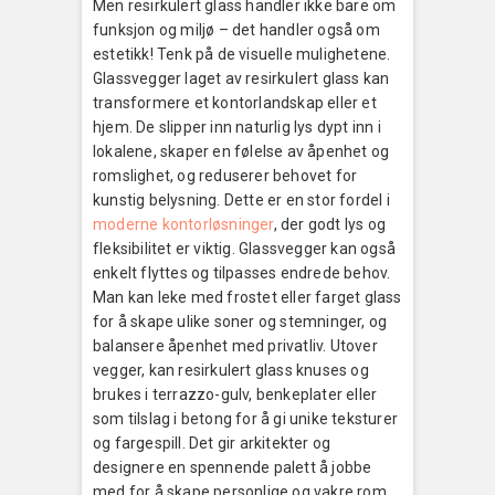
Men resirkulert glass handler ikke bare om
funksjon og miljø – det handler også om
estetikk! Tenk på de visuelle mulighetene.
Glassvegger laget av resirkulert glass kan
transformere et kontorlandskap eller et
hjem. De slipper inn naturlig lys dypt inn i
lokalene, skaper en følelse av åpenhet og
romslighet, og reduserer behovet for
kunstig belysning. Dette er en stor fordel i
moderne kontorløsninger
, der godt lys og
fleksibilitet er viktig. Glassvegger kan også
enkelt flyttes og tilpasses endrede behov.
Man kan leke med frostet eller farget glass
for å skape ulike soner og stemninger, og
balansere åpenhet med privatliv. Utover
vegger, kan resirkulert glass knuses og
brukes i terrazzo-gulv, benkeplater eller
som tilslag i betong for å gi unike teksturer
og fargespill. Det gir arkitekter og
designere en spennende palett å jobbe
med for å skape personlige og vakre rom