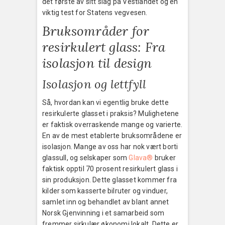
det første av sitt slag på Vestlandet og en
viktig test for Statens vegvesen.
Bruksområder for
resirkulert glass: Fra
isolasjon til design
Isolasjon og lettfyll
Så, hvordan kan vi egentlig bruke dette
resirkulerte glasset i praksis? Mulighetene
er faktisk overraskende mange og varierte.
En av de mest etablerte bruksområdene er
isolasjon. Mange av oss har nok vært borti
glassull, og selskaper som
Glava®
bruker
faktisk opptil 70 prosent resirkulert glass i
sin produksjon. Dette glasset kommer fra
kilder som kasserte bilruter og vinduer,
samlet inn og behandlet av blant annet
Norsk Gjenvinning i et samarbeid som
fremmer sirkulær økonomi lokalt. Dette er